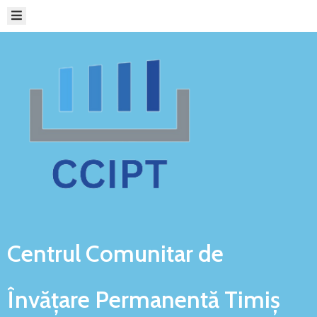
ACASĂ
ORGANIZARE
ȘI
FUNCȚIONARE
INFRASTRUCTURA
CCIPT
SERVICII
CCIPT
REȚEA
DE
COOPERARE
Centrul Comunitar de
PLATFORME
ONLINE
Învățare
Permanentă Timiș
STUDII
ȘI