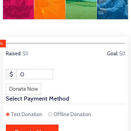
0%
0 Donors
$0
$0
Raised:
Goal:
$
0
Donate Now
Select Payment Method
Test Donation
Offline Donation