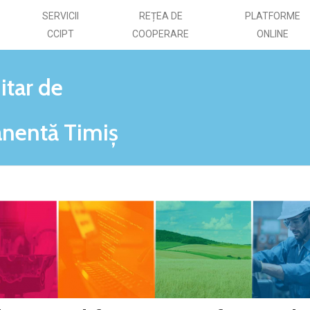
SERVICII
REȚEA DE
PLATFORME
CCIPT
COOPERARE
ONLINE
itar de
nentă Timiș