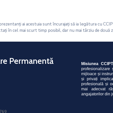
rezentanți ai acestuia sunt încurajați să ia legătura cu CCIPT
ați în cel mai scurt timp posibil, dar nu mai târziu de două z
are Permanentă
Misiunea CCIP
profesionalizare
mijloace și instrum
și privați implic
profesională și o
mai adecvat 
r
angajatorilor din 
1769