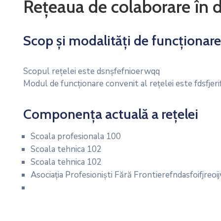
Rețeaua de colaborare în 
Scop și modalități de funcționare
Scopul rețelei este dsnșfefnioerwqq
Modul de funcționare convenit al rețelei este fdsfjeri
Componența actuală a rețelei
Scoala profesionala 100
Scoala tehnica 102
Scoala tehnica 102
Asociația Profesioniști Fără Frontierefndasfoifjreoi