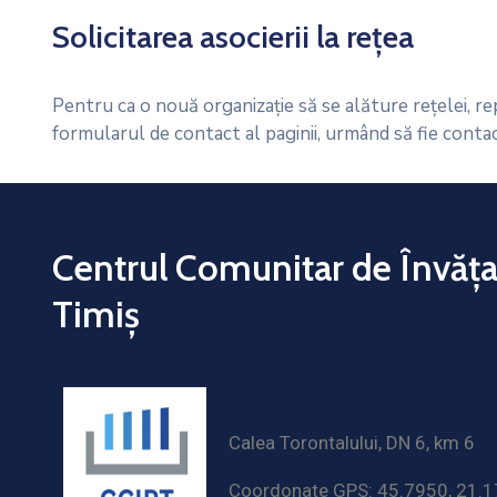
Solicitarea asocierii la rețea
Pentru ca o nouă organizație să se alăture rețelei, rep
formularul de contact al paginii, urmând să fie contact
Centrul Comunitar de Învăț
Timiș
Calea Torontalului, DN 6, km 6
Coordonate GPS: 45.7950, 21.