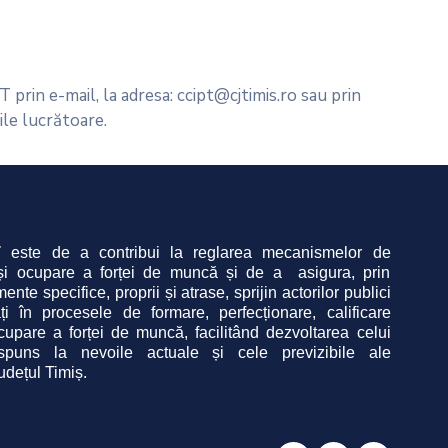
 prin e-mail, la adresa: ccipt@cjtimis.ro sau prin
ile lucrătoare.
T
este de a contribui la reglarea mecanismelor de 
 și ocupare a forței de muncă și de a  asigura, prin 
ente specifice, proprii și atrase, sprijin actorilor publici 
ați în procesele de formare, perfecționare, calificare 
cupare a forței de muncă, facilitând dezvoltarea celui 
ăspuns
la nevoile actuale și cele previzibile ale
județul Timiș.