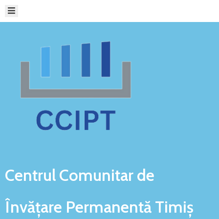
ACASĂ
ORGANIZARE
ȘI
FUNCȚIONARE
INFRASTRUCTURA
CCIPT
SERVICII
CCIPT
REȚEA
DE
COOPERARE
Centrul Comunitar de
PLATFORME
ONLINE
Învățare
Permanentă Timiș
STUDII
ȘI