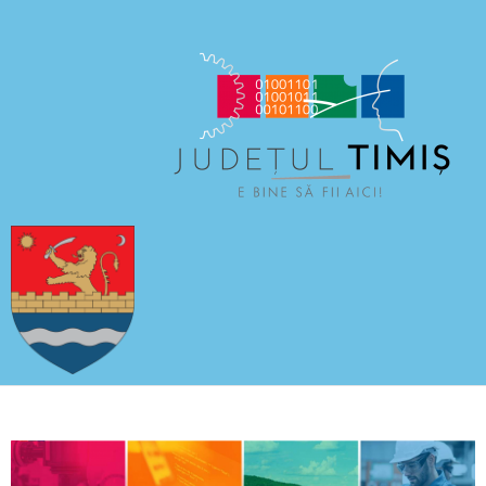
CERCETĂRI
NOUTĂȚI
CONTACT
ȘI
LOCALIZARE