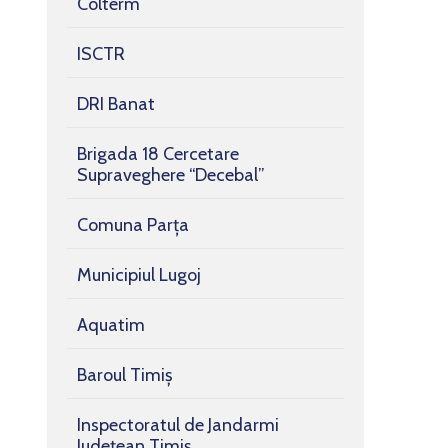
Colterm
ISCTR
DRI Banat
Brigada 18 Cercetare
Supraveghere “Decebal”
Comuna Parța
Municipiul Lugoj
Aquatim
Baroul Timiș
Inspectoratul de Jandarmi
Județean Timiș