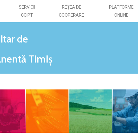
SERVICII
REȚEA DE
PLATFORME
CCIPT
COOPERARE
ONLINE
itar de
nentă Timiș